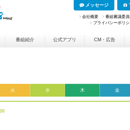
メッセージ
会社概要
番組審議委員
プライバシーポリシ
番組紹介
公式アプリ
CM・広告
火
水
木
金
30