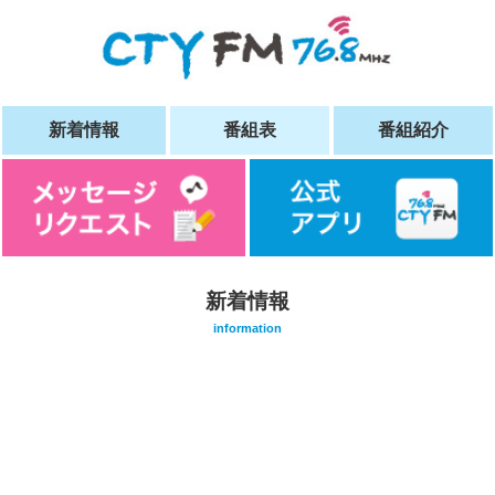
新着情報
番組表
番組紹介
新着情報
information
/home/vuser09/5/0/0181905001/www.cty-
fm.com/wp-
content/themes/cty-
sp/single.php on
line
20
">
Warning
: