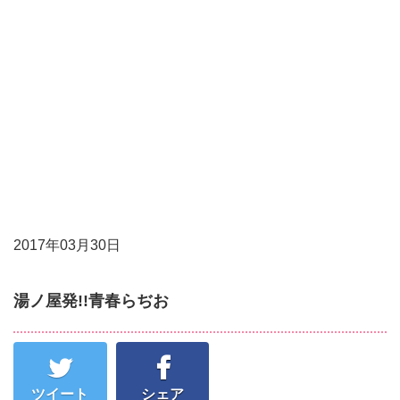
Undefined array
key 0 in
/home/vuser09/5/0/0181905001/www.cty-
fm.com/wp-
content/themes/cty-
sp/single.php
on line
20
Warning
:
Attempt to read
property
"cat_name" on
null in
/home/vuser09/5/0/0181905001/www.cty-
fm.com/wp-
content/themes/cty-
sp/single.php
2017年03月30日
on line
20
湯ノ屋発!!青春らぢお
ツイート
シェア