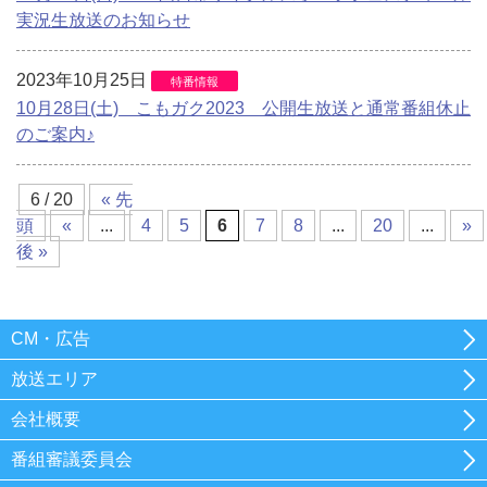
実況生放送のお知らせ
2023年10月25日
特番情報
10月28日(土) こもガク2023 公開生放送と通常番組休止
のご案内♪
6 / 20
« 先
頭
«
...
4
5
6
7
8
...
20
...
»
後 »
CM・広告
放送エリア
会社概要
番組審議委員会