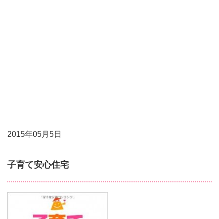
Undefined array
key 0 in
/home/vuser09/5/0/0181905001/www.cty-
fm.com/wp-
content/themes/cty-
sp/single.php
on line
20
Warning
:
Attempt to read
property
"cat_name" on
null in
/home/vuser09/5/0/0181905001/www.cty-
fm.com/wp-
content/themes/cty-
sp/single.php
2015年05月5日
on line
20
子育て安心住宅