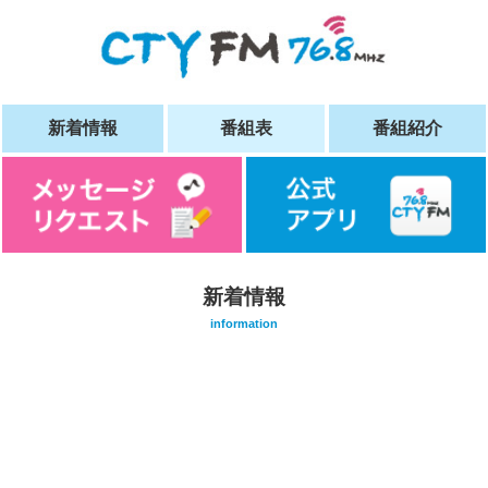
新着情報
番組表
番組紹介
新着情報
information
/home/vuser09/5/0/0181905001/www.cty-
fm.com/wp-
content/themes/cty-
sp/single.php on
line
20
">
Warning
: