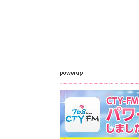
content/themes/ctyfm/s
on line
20
Warning
:
Attempt to read
property
"cat_name" on
null in
/home/vuser09/5/0/0181
fm.com/wp-
content/themes/ctyfm/s
on line
20
powerup