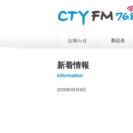
お知らせ
番組表
新着情報
information
2020年09月9日
/home/vuser09/5/0/01819
fm.com/wp-
content/themes/ctyfm/sin
on line
20
">
Warning
:
Undefined array
key 0 in
/home/vuser09/5/0/0181
fm.com/wp-