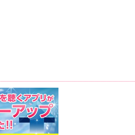
ingle.php
905001/www.cty-
ingle.php