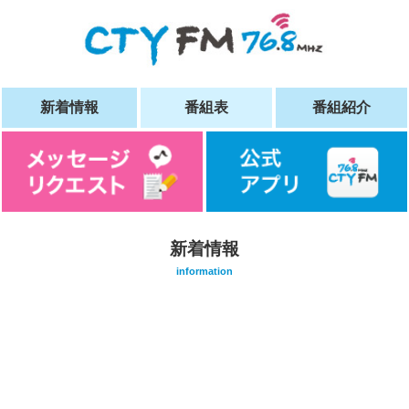
新着情報
番組表
番組紹介
新着情報
information
/home/vuser09/5/0/0181905001/www.cty-
fm.com/wp-
content/themes/cty-
sp/single.php on
line
20
">
Warning
: