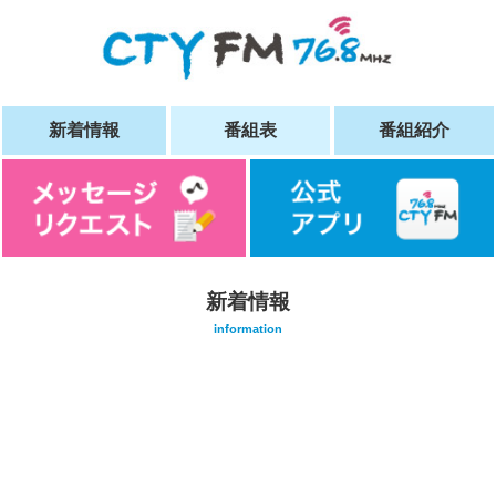
新着情報
番組表
番組紹介
新着情報
information
/home/vuser09/5/0/0181905001/www.cty-
fm.com/wp-
content/themes/cty-
sp/single.php on
line
20
">
Warning
: