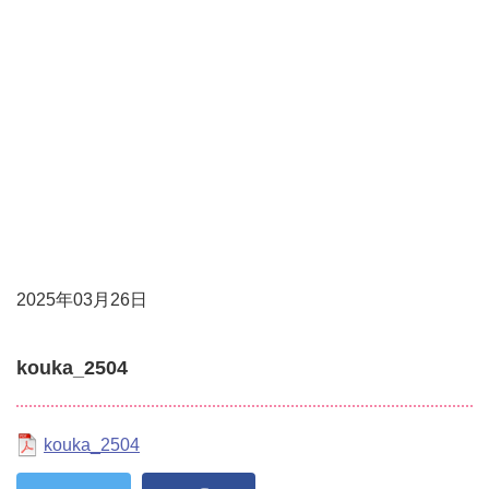
Undefined array
key 0 in
/home/vuser09/5/0/0181905001/www.cty-
fm.com/wp-
content/themes/cty-
sp/single.php
on line
20
Warning
:
Attempt to read
property
"cat_name" on
null in
/home/vuser09/5/0/0181905001/www.cty-
fm.com/wp-
content/themes/cty-
sp/single.php
2025年03月26日
on line
20
kouka_2504
kouka_2504